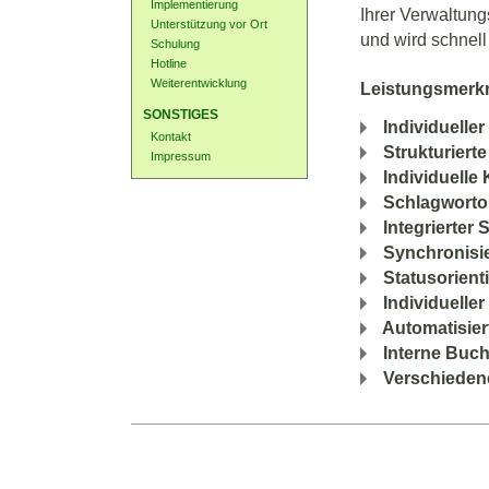
Implementierung
Ihrer Verwaltung
Unterstützung vor Ort
und wird schnell
Schulung
Hotline
Weiterentwicklung
Leistungsmerk
SONSTIGES
Individuelle
Kontakt
Strukturierte
Impressum
Individuelle 
Schlagworto
Integrierter
Synchronisi
Statusorient
Individuelle
Automatisie
Interne Buc
Verschieden