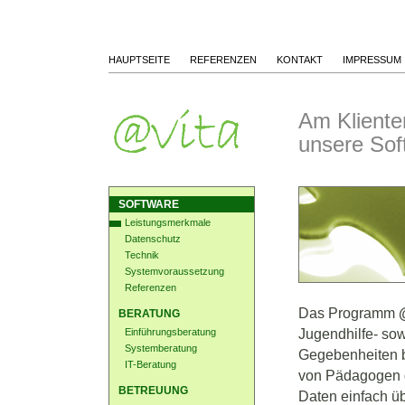
HAUPTSEITE
REFERENZEN
KONTAKT
IMPRESSUM
Am Klienten 
unsere Sof
SOFTWARE
Leistungsmerkmale
Datenschutz
Technik
Systemvoraussetzung
Referenzen
Das Programm
BERATUNG
Einführungsberatung
Jugendhilfe- sow
Systemberatung
Gegebenheiten b
IT-Beratung
von Pädagogen ge
BETREUUNG
Daten einfach 